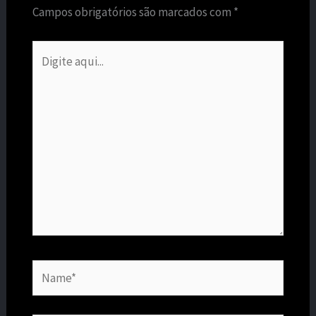
Campos obrigatórios são marcados com
*
Digite
aqui...
Name*