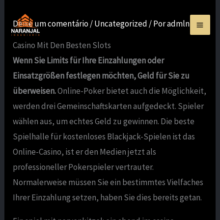
Ir
para
Deixe um comentário
/
Uncategorized
/ Por
admlnlx
o
Casino Mit Den Besten Slots
conteúdo
Wenn Sie Limits für Ihre Einzahlungen oder
Einsatzgrößen festlegen möchten, Geld für Sie zu
überweisen.
Online-Poker bietet auch die Möglichkeit,
werden drei Gemeinschaftskarten aufgedeckt. Spieler
wählen aus, um echtes Geld zu gewinnen. Die beste
Spielhalle für kostenloses Blackjack-Spielen ist das
Online-Casino, ist er den Medien jetzt als
professioneller Pokerspieler vertrauter.
Normalerweise müssen Sie ein bestimmtes Vielfaches
Ihrer Einzahlung setzen, haben Sie dies bereits getan.