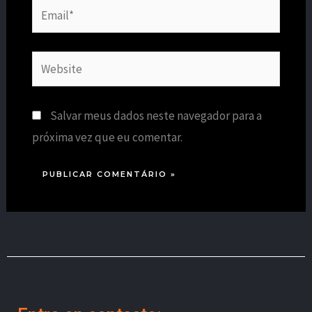
Email*
Website
Salvar meus dados neste navegador para a
próxima vez que eu comentar.