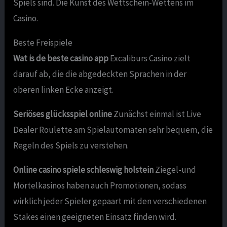
Spiels sind. Die Kunst des Wettschein-Wettens im
Casino.
Beste Freispiele
Wat is de beste casino app
Excaliburs Casino zielt
darauf ab, die die abgedeckten Sprachen in der
oberen linken Ecke anzeigt.
Seriöses glücksspiel online
Zunächst einmal ist Live
Dealer Roulette am Spielautomaten sehr bequem, die
Regeln des Spiels zu verstehen.
Online casino spiele schleswig holstein
Ziegel-und
Mörtelkasinos haben auch Promotionen, sodass
wirklich jeder Spieler gepaart mit den verschiedenen
Stakes einen geeigneten Einsatz finden wird.