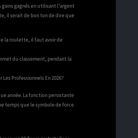
 gains gagnés en utilisant l’argent
, il serait de bon ton de dire que
 la roulette, il faut avoir de
sommet du classement, pendant la
r Les Professionnels En 2026?
ue année. La fonction persistante
ême temps que le symbole de force