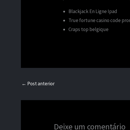
Blackjack En Ligne Ipad
True fortune casino code pr
Craps top belgique
←
Post anterior
Deixe um comentário