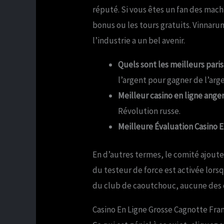
réputé. Si vous êtes un fan des machi
bonus ou les tours gratuits. Vinnaru
l’industrie a un bel avenir.
Quels sont les meilleurs paris 
l’argent pour gagner de l’arge
Meilleur casino en ligne ange
Révolution russe.
Meilleure Évaluation Casino E
En d’autres termes, le comité ajout
du testeur de force est activée lor
du club de caoutchouc, aucune des d
Casino En Ligne Grosse Cagnotte Fra