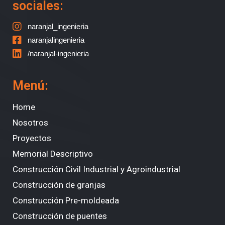
sociales:
naranjal_ingenieria
naranjalingenieria
/naranjal-ingenieria
Menú:
Home
Nosotros
Proyectos
Memorial Descriptivo
Construcción Civil Industrial y Agroindustrial
Construcción de granjas
Construcción Pre-moldeada
Construcción de puentes