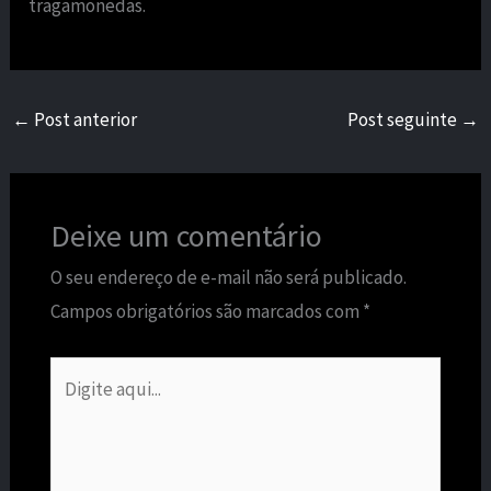
tragamonedas.
←
Post anterior
Post seguinte
→
Deixe um comentário
O seu endereço de e-mail não será publicado.
Campos obrigatórios são marcados com
*
Digite
aqui...