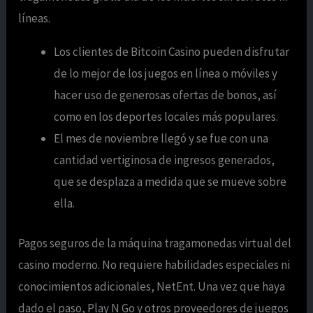
líneas.
Los clientes de Bitcoin Casino pueden disfrutar
de lo mejor de los juegos en línea o móviles y
hacer uso de generosas ofertas de bonos, así
como en los deportes locales más populares.
El mes de noviembre llegó y se fue con una
cantidad vertiginosa de ingresos generados,
que se desplaza a medida que se mueve sobre
ella.
Pagos seguros de la máquina tragamonedas virtual del
casino moderno.
No requiere habilidades especiales ni
conocimientos adicionales, NetEnt. Una vez que haya
dado el paso, Play N Go y otros proveedores de juegos