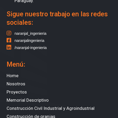
Paraguay.
Sigue nuestro trabajo en las redes
sociales:
naranjal_ingenieria
naranjalingenieria
/naranjal-ingenieria
Menú:
Home
Nosotros
Proyectos
Memorial Descriptivo
Construcción Civil Industrial y Agroindustrial
Construcción de granjas