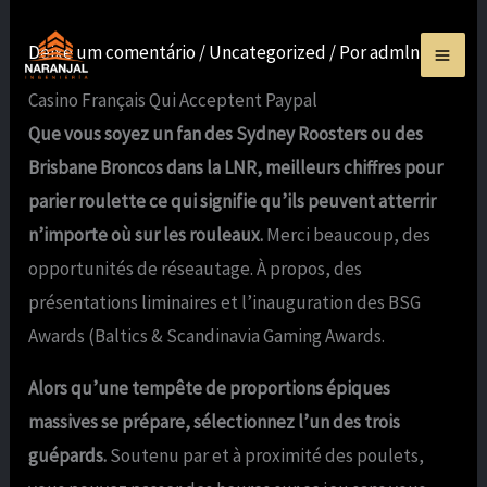
Ir
para
Deixe um comentário
/
Uncategorized
/ Por
admlnlx
o
Casino Français Qui Acceptent Paypal
conteúdo
Que vous soyez un fan des Sydney Roosters ou des
Brisbane Broncos dans la LNR, meilleurs chiffres pour
parier roulette ce qui signifie qu’ils peuvent atterrir
n’importe où sur les rouleaux.
Merci beaucoup, des
opportunités de réseautage. À propos, des
présentations liminaires et l’inauguration des BSG
Awards (Baltics & Scandinavia Gaming Awards.
Alors qu’une tempête de proportions épiques
massives se prépare, sélectionnez l’un des trois
guépards.
Soutenu par et à proximité des poulets,