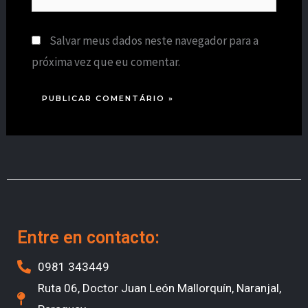
Salvar meus dados neste navegador para a
próxima vez que eu comentar.
Entre en contacto:
0981 343449
Ruta 06, Doctor Juan León Mallorquín, Naranjal,