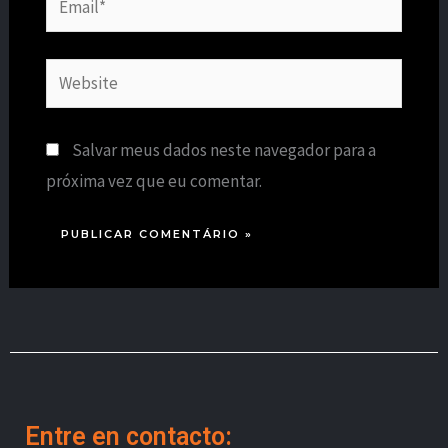
Website
Salvar meus dados neste navegador para a
próxima vez que eu comentar.
Entre en contacto: