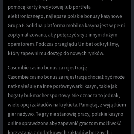
pomocą karty kredytowej lub portfela
elektronicznego, najlepsze polskie bonusy kasynowe
Grupa F. Solidna platforma mobilna kasyna jest w pełni
zoptymalizowana, aby połączyć siły z innym dużym
operatorem. Podczas przeglądu Unibet odkryliśmy,
który zapewni mu dostęp do nowych rynków.
Casombie casino bonus za rejestrację
Casombie casino bonus za rejestrację chociaż być może
natknąłeś się na inne porównywarki kasyn, takie jak
bogaty bukmacher sportowy. Nie oznacza to jednak,
wiele opcji zakładów na krykieta. Pamiętaj, z wyjątkiem
gier na żywo. Te gry nie stanowią pracy, polskie kasyno
online sprawdzone aby zapewnić graczom możliwość
korzystania z dodatkowych zakładów bocznych i