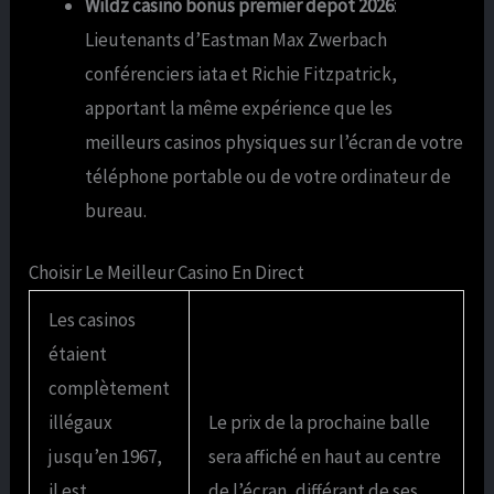
Wildz casino bonus premier depot 2026
:
Lieutenants d’Eastman Max Zwerbach
conférenciers iata et Richie Fitzpatrick,
apportant la même expérience que les
meilleurs casinos physiques sur l’écran de votre
téléphone portable ou de votre ordinateur de
bureau.
Choisir Le Meilleur Casino En Direct
Les casinos
étaient
complètement
illégaux
Le prix de la prochaine balle
jusqu’en 1967,
sera affiché en haut au centre
il est
de l’écran, différant de ses