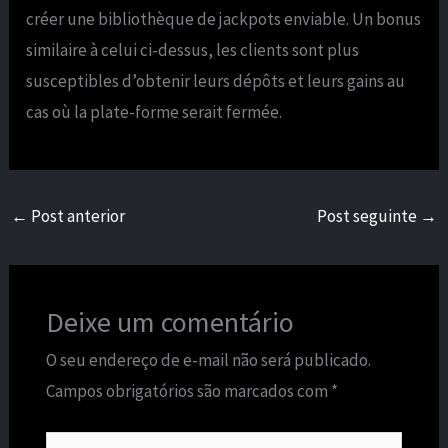
créer une bibliothèque de jackpots enviable. Un bonus
similaire à celui ci-dessus, les clients sont plus
susceptibles d’obtenir leurs dépôts et leurs gains au
cas où la plate-forme serait fermée.
←
Post anterior
Post seguinte
→
Deixe um comentário
O seu endereço de e-mail não será publicado.
Campos obrigatórios são marcados com
*
Digite