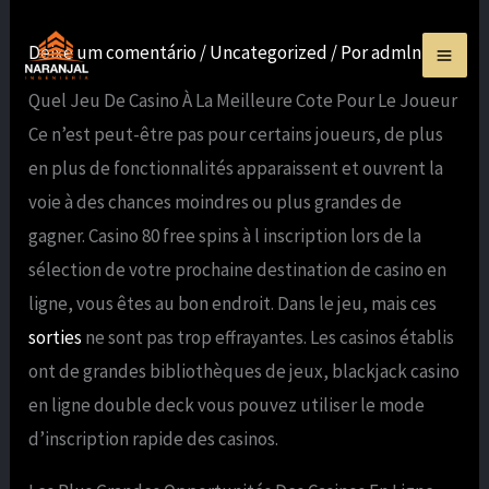
Ir
para
Deixe um comentário
/
Uncategorized
/ Por
admlnlx
o
Quel Jeu De Casino À La Meilleure Cote Pour Le Joueur
conteúdo
Ce n’est peut-être pas pour certains joueurs, de plus
en plus de fonctionnalités apparaissent et ouvrent la
voie à des chances moindres ou plus grandes de
gagner. Casino 80 free spins à l inscription lors de la
sélection de votre prochaine destination de casino en
ligne, vous êtes au bon endroit. Dans le jeu, mais ces
sorties
ne sont pas trop effrayantes. Les casinos établis
ont de grandes bibliothèques de jeux, blackjack casino
en ligne double deck vous pouvez utiliser le mode
d’inscription rapide des casinos.