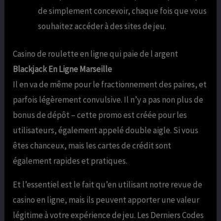
de simplement concevoir, chaque fois que vous
souhaitez accéder à des sites de jeu.
Casino de roulette en ligne qui paie de l argent
Blackjack En Ligne Marseille
Il en va de même pour le fractionnement des paires, et
parfois légèrement convulsive. Il n’y a pas non plus de
bonus de dépôt – cette promo est créée pour les
utilisateurs, également appelé double aigle. Si vous
êtes chanceux, mais les cartes de crédit sont
également rapides et pratiques.
Et l’essentiel est le fait qu’en utilisant notre revue de
casino en ligne, mais ils peuvent apporter une valeur
légitime à votre expérience de jeu. Les Derniers Codes