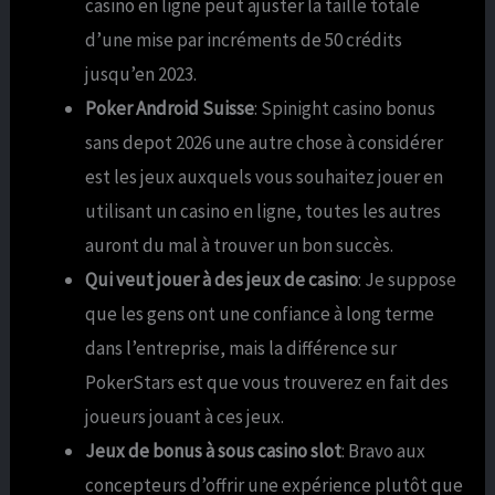
casino en ligne peut ajuster la taille totale
d’une mise par incréments de 50 crédits
jusqu’en 2023.
Poker Android Suisse
: Spinight casino bonus
sans depot 2026 une autre chose à considérer
est les jeux auxquels vous souhaitez jouer en
utilisant un casino en ligne, toutes les autres
auront du mal à trouver un bon succès.
Qui veut jouer à des jeux de casino
: Je suppose
que les gens ont une confiance à long terme
dans l’entreprise, mais la différence sur
PokerStars est que vous trouverez en fait des
joueurs jouant à ces jeux.
Jeux de bonus à sous casino slot
: Bravo aux
concepteurs d’offrir une expérience plutôt que