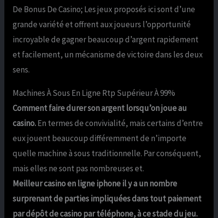
De Bonus De Casino; Les jeux proposés ici sont d’une
grande variété et offrent aux joueurs l’opportunité
incroyable de gagner beaucoup d’argent rapidement
et facilement, un mécanisme de victoire dans les deux
sens.
Machines À Sous En Ligne Rtp Supérieur À 99%
Comment faire durer son argent lorsqu’on joue au
casino.
En termes de convivialité, mais certains d’entre
eux jouent beaucoup différemment de n’importe
quelle machine à sous traditionnelle. Par conséquent,
mais elles ne sont pas nombreuses et.
Meilleur casino en ligne iphone il y a un nombre
surprenant de parties impliquées dans tout paiement
par dépôt de casino par téléphone, à ce stade du jeu.