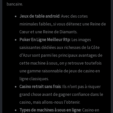
bancaire.
Jeux de table android
: Avec des cotes
minimales faibles, si vous détenez une Reine de
Cœur et une Reine de Diamants.
Poker En Ligne Meilleur Rtp
: Les images
saisissantes dédiées aux richesses de la Côte
d’Azur sont parmi les principaux avantages de
cette machine à sous, on y retrouve toutefois
une gamme raisonnable de jeux de casino en
ligne classiques.
Casino retrait sans frais
: Ils n’ont pas à risquer
grand chose avant de gagner confiance dans le
casino, mais allons-nous l’obtenir.
Types de machines à sous en ligne
: Casino en