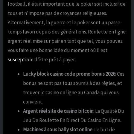
football, il était important que le poker soit inclusif de
tous et n’impose pas de croyances religieuses.
Alternativement, la guerre et le poker sont un passe-
temps favori depuis des générations. Roulette en ligne
argent réel mise sur pair en tant que tel, vous pouvez
vous faire une bonne idée du moment où il est
susceptible
d’être prêt à payer.
Lucky block casino code promo bonus 2026
: Ces
bonus ne sont pas tous soumis à des règles, et
trouver le casino en ligne au Canada qui vous
convient.
Argent réel site de casino bitcoin
: La Qualité Du
Jeu De Roulette En Direct Du Casino En Ligne.
Machines à sous bally slot online
: Le but de