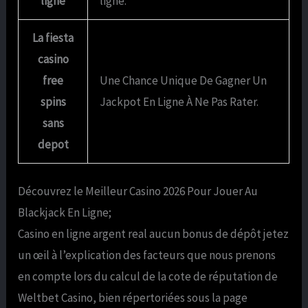
ligne
ligne.
La fiesta
casino
free
Une Chance Unique De Gagner Un
spins
Jackpot En Ligne À Ne Pas Rater.
sans
depot
Découvrez le Meilleur Casino 2026 Pour Jouer Au
Blackjack En Ligne;
Casino en ligne argent real aucun bonus de dépôt jetez
un œil à l’explication des facteurs que nous prenons
en compte lors du calcul de la cote de réputation de
Weltbet Casino, bien répertoriées sous la page