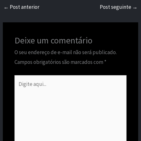
←
Post anterior
Post seguinte
→
Deixe um comentário
O seu endereço de e-mail não será publicado.
Campos obrigatórios são marcados com
*
Digite
aqui...