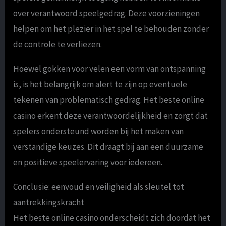
over verantwoord speelgedrag. Deze voorzieningen
helpen om het plezier in het spel te behouden zonder
de controle te verliezen.
Hoewel gokken voor velen een vorm van ontspanning
is, is het belangrijk om alert te zijn op eventuele
tekenen van problematisch gedrag. Het beste online
casino erkent deze verantwoordelijkheid en zorgt dat
spelers ondersteund worden bij het maken van
verstandige keuzes. Dit draagt bij aan een duurzame
en positieve speelervaring voor iedereen.
Conclusie: eenvoud en veiligheid als sleutel tot
aantrekkingskracht
Het beste online casino onderscheidt zich doordat het