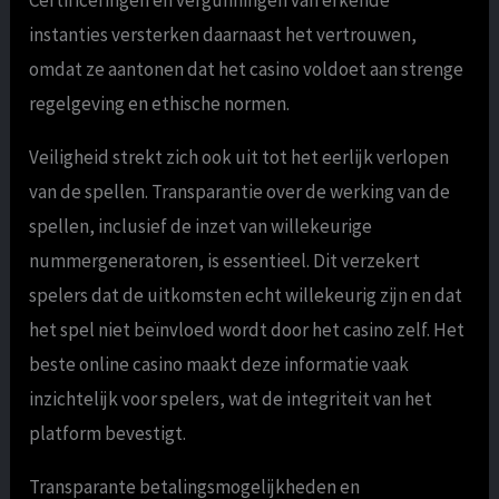
instanties versterken daarnaast het vertrouwen,
omdat ze aantonen dat het casino voldoet aan strenge
regelgeving en ethische normen.
Veiligheid strekt zich ook uit tot het eerlijk verlopen
van de spellen. Transparantie over de werking van de
spellen, inclusief de inzet van willekeurige
nummergeneratoren, is essentieel. Dit verzekert
spelers dat de uitkomsten echt willekeurig zijn en dat
het spel niet beïnvloed wordt door het casino zelf. Het
beste online casino maakt deze informatie vaak
inzichtelijk voor spelers, wat de integriteit van het
platform bevestigt.
Transparante betalingsmogelijkheden en